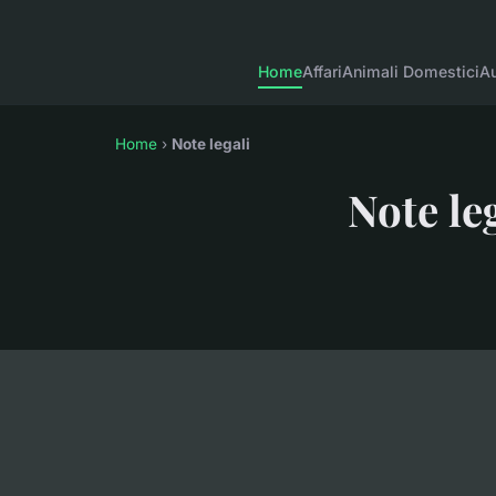
Home
Affari
Animali Domestici
Au
Home
›
Note legali
Note le