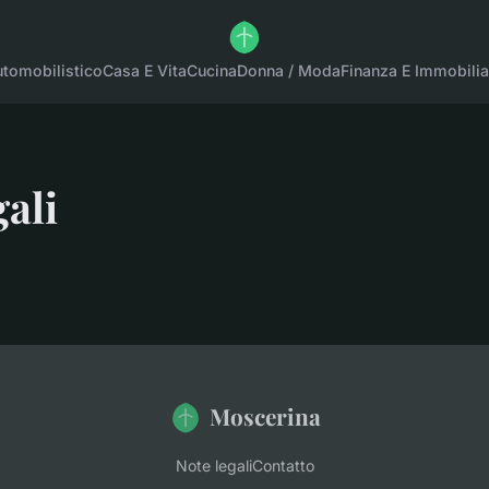
tomobilistico
Casa E Vita
Cucina
Donna / Moda
Finanza E Immobilia
gali
Moscerina
Note legali
Contatto