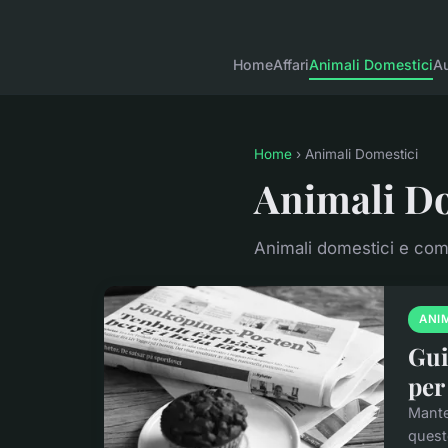
Home
Affari
Animali Domestici
Au
Home
› Animali Domestici
Animali D
Animali domestici e co
ANI
Gui
per
Manten
questo