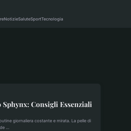
re
Notizie
Salute
Sport
Tecnologia
uo Sphynx: Consigli Essenziali
utine giornaliera costante e mirata. La pelle di
e ...