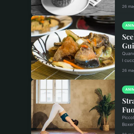
26 ma
ANI
Sce
Gui
Quand
I cucc
26 ma
ANI
Str
Fuo
Piccol
Boxer 