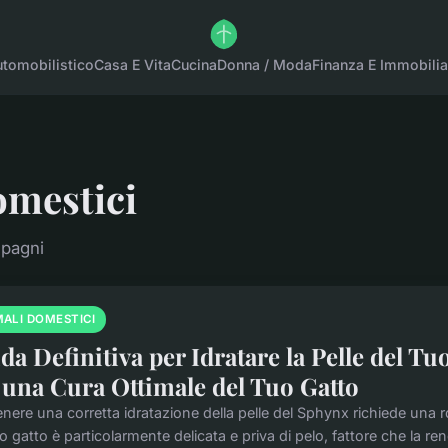
tomobilistico
Casa E Vita
Cucina
Donna / Moda
Finanza E Immobilia
omestici
mpagni
MALI DOMESTICI
da Definitiva per Idratare la Pelle del T
 una Cura Ottimale del Tuo Gatto
ere una corretta idratazione della pelle del Sphynx richiede una ro
 gatto è particolarmente delicata e priva di pelo, fattore che la rend