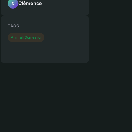
Clémence
C
TAGS
Animali Domestici