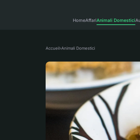
Home
Affari
Animali Domestici
Au
Accueil
›
Animali Domestici