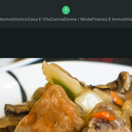
tomobilistico
Casa E Vita
Cucina
Donna / Moda
Finanza E Immobilia