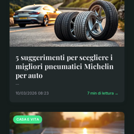
5 suggerimenti per scegliere i
migliori pneumatici Michelin
per auto
...
10/03/2026 08:23
7 min di lettura →
CASA E VITA