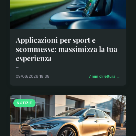
Applicazioni per sport e
scommesse: massimizza la tua
esperienza
...
09/06/2026 18:38
7 min di lettura →
NOTIZIE