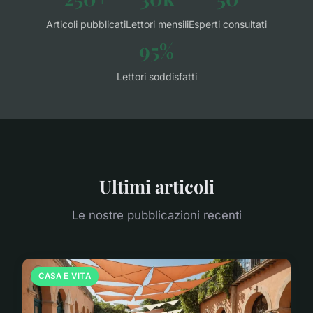
Articoli pubblicati
Lettori mensili
Esperti consultati
95%
Lettori soddisfatti
Ultimi articoli
Le nostre pubblicazioni recenti
CASA E VITA