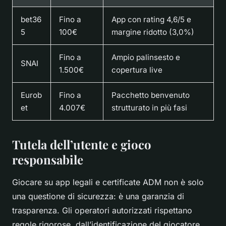
bet36
Fino a
App con rating 4,6/5 e
5
100€
margine ridotto (3,0%)
Fino a
Ampio palinsesto e
SNAI
1.500€
copertura live
Eurob
Fino a
Pacchetto benvenuto
et
4.007€
strutturato in più fasi
Tutela dell’utente e gioco
responsabile
Giocare su app legali e certificate ADM non è solo
una questione di sicurezza: è una garanzia di
trasparenza. Gli operatori autorizzati rispettano
regole rigorose, dall’identificazione del giocatore