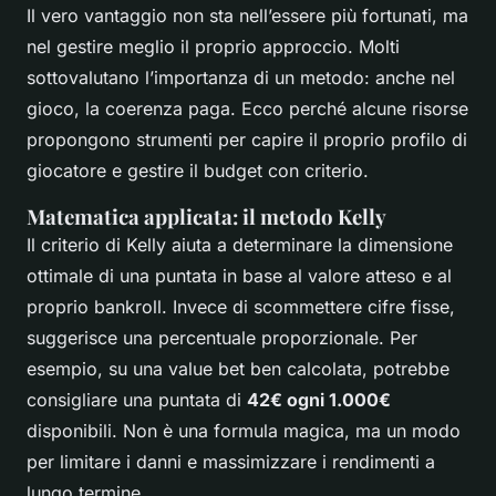
Il vero vantaggio non sta nell’essere più fortunati, ma
nel gestire meglio il proprio approccio. Molti
sottovalutano l’importanza di un metodo: anche nel
gioco, la coerenza paga. Ecco perché alcune risorse
propongono strumenti per capire il proprio profilo di
giocatore e gestire il budget con criterio.
Matematica applicata: il metodo Kelly
Il criterio di Kelly aiuta a determinare la dimensione
ottimale di una puntata in base al valore atteso e al
proprio bankroll. Invece di scommettere cifre fisse,
suggerisce una percentuale proporzionale. Per
esempio, su una value bet ben calcolata, potrebbe
consigliare una puntata di
42€ ogni 1.000€
disponibili. Non è una formula magica, ma un modo
per limitare i danni e massimizzare i rendimenti a
lungo termine.