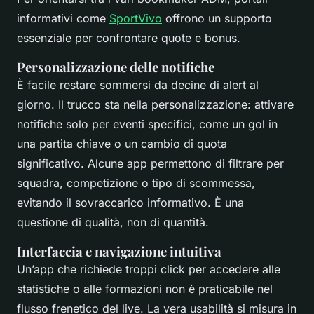
informativi come
SportVivo
offrono un supporto
essenziale per confrontare quote e bonus.
Personalizzazione delle notifiche
È facile restare sommersi da decine di alert al
giorno. Il trucco sta nella personalizzazione: attivare
notifiche solo per eventi specifici, come un gol in
una partita chiave o un cambio di quota
significativo. Alcune app permettono di filtrare per
squadra, competizione o tipo di scommessa,
evitando il sovraccarico informativo. È una
questione di qualità, non di quantità.
Interfaccia e navigazione intuitiva
Un’app che richiede troppi click per accedere alle
statistiche o alle formazioni non è praticabile nel
flusso frenetico del live. La vera usabilità si misura in