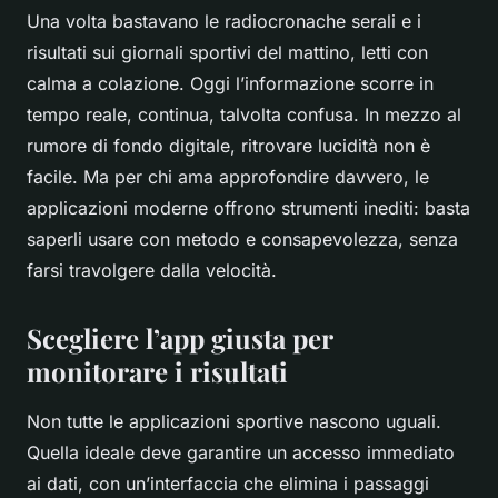
Una volta bastavano le radiocronache serali e i
risultati sui giornali sportivi del mattino, letti con
calma a colazione. Oggi l’informazione scorre in
tempo reale, continua, talvolta confusa. In mezzo al
rumore di fondo digitale, ritrovare lucidità non è
facile. Ma per chi ama approfondire davvero, le
applicazioni moderne offrono strumenti inediti: basta
saperli usare con metodo e consapevolezza, senza
farsi travolgere dalla velocità.
Scegliere l’app giusta per
monitorare i risultati
Non tutte le applicazioni sportive nascono uguali.
Quella ideale deve garantire un accesso immediato
ai dati, con un’interfaccia che elimina i passaggi