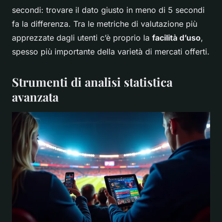
secondi: trovare il dato giusto in meno di 5 secondi
fa la differenza. Tra le metriche di valutazione più
apprezzate dagli utenti c’è proprio la
facilità d’uso
,
spesso più importante della varietà di mercati offerti.
Strumenti di analisi statistica
avanzata